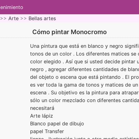
tenimiento
 >>
Arte
>>
Bellas artes
Cómo pintar Monocromo
Una pintura que está en blanco y negro signi
tonos de un color . Los diferentes matices se
color elegido . Así que si usted decide pinta
negro , agregar diferentes cantidades de blan
del objeto o escena que está pintando . El p
es ver toda la gama de tonos y matices de un
escena . Su objetivo es la pintura para atrap
sólo un color mezclado con diferentes cantid
necesitará
Arte lápiz
Blanco papel de dibujo
papel Transfer
lienzo , ilustración junta o otro medio artístico