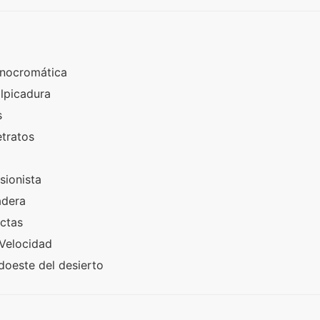
onocromática
alpicadura
s
etratos
sionista
adera
actas
 Velocidad
doeste del desierto