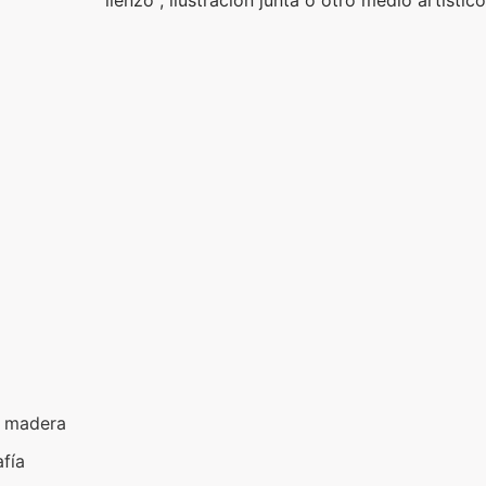
de madera
afía