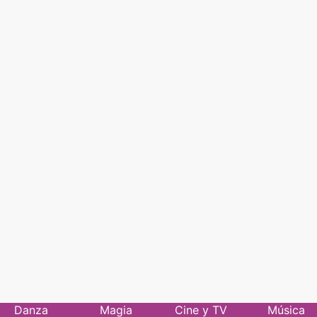
Danza
Magia
Cine y TV
Música