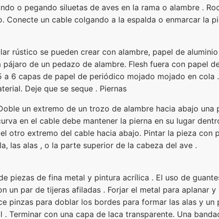
ando o pegando siluetas de aves en la rama o alambre . Rocí
lo. Conecte un cable colgando a la espalda o enmarcar la pi
lar rústico se pueden crear con alambre, papel de aluminio
a pájaro de un pedazo de alambre. Flesh fuera con papel de
 a 6 capas de papel de periódico mojado mojado en cola . 
erial. Deje que se seque . Piernas
Doble un extremo de un trozo de alambre hacia abajo una p
urva en el cable debe mantener la pierna en su lugar dentro
el otro extremo del cable hacia abajo. Pintar la pieza con p
, las alas , o la parte superior de la cabeza del ave .
e piezas de fina metal y pintura acrílica . El uso de guantes
n un par de tijeras afiladas . Forjar el metal para aplanar y
ice pinzas para doblar los bordes para formar las alas y un 
l . Terminar con una capa de laca transparente. Una band