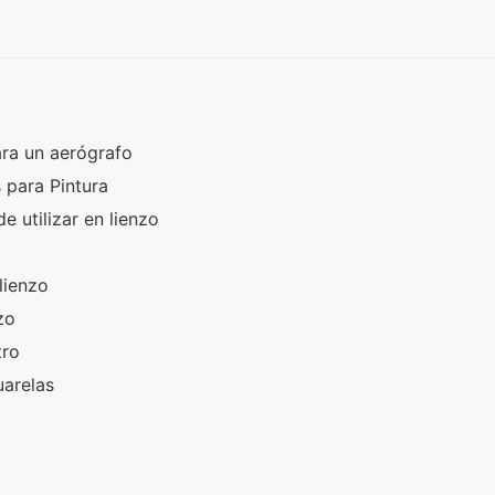
ara un aerógrafo
s para Pintura
e utilizar en lienzo
 lienzo
nzo
stro
uarelas