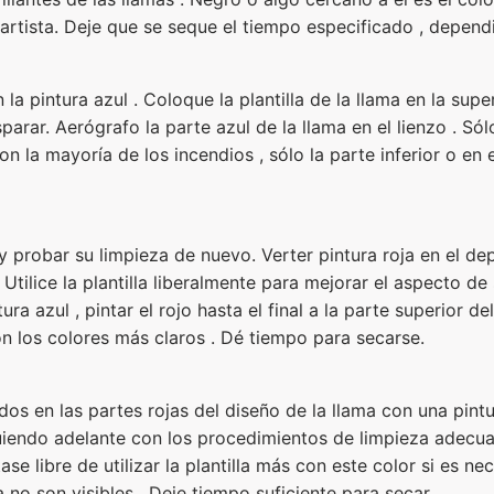
 artista. Deje que se seque el tiempo especificado , dependi
la pintura azul . Coloque la plantilla de la llama en la super
arar. Aerógrafo la parte azul de la llama en el lienzo . Sólo 
on la mayoría de los incendios , sólo la parte inferior o en 
 probar su limpieza de nuevo. Verter pintura roja en el depó
 Utilice la plantilla liberalmente para mejorar el aspecto de
ura azul , pintar el rojo hasta el final a la parte superior d
on los colores más claros . Dé tiempo para secarse.
s en las partes rojas del diseño de la llama con una pintur
uiendo adelante con los procedimientos de limpieza adecu
ase libre de utilizar la plantilla más con este color si es 
 no son visibles . Deje tiempo suficiente para secar .