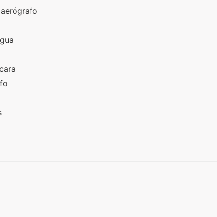
 aerógrafo
agua
 cara
afo
as