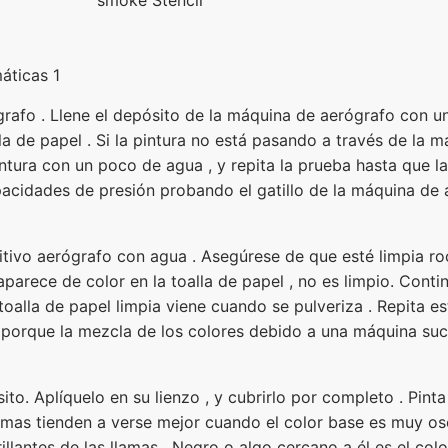
áticas 1
rafo . Llene el depósito de la máquina de aerógrafo con u
la de papel . Si la pintura no está pasando a través de la m
intura con un poco de agua , y repita la prueba hasta que 
acidades de presión probando el gatillo de la máquina de 
sitivo aerógrafo con agua . Asegúrese de que esté limpia r
aparece de color en la toalla de papel , no es limpio. Conti
toalla de papel limpia viene cuando se pulveriza . Repita 
, porque la mezcla de los colores debido a una máquina suci
ito. Aplíquelo en su lienzo , y cubrirlo por completo . Pint
llamas tienden a verse mejor cuando el color base es muy o
llantes de las llamas . Negro o algo cercano a él es el colo