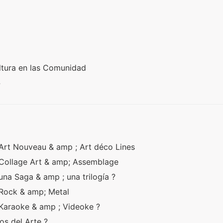
tura en las Comunidad
?
e Art Nouveau & amp ; Art déco Lines
e Collage Art & amp; Assemblage
 una Saga & amp ; una trilogía ?
e Rock & amp; Metal
e Karaoke & amp ; Videoke ?
vos del Arte ?