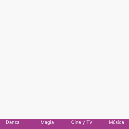
Danza
Magia
Cine y TV
Música