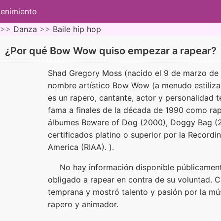
tenimiento
 >>
Danza
>>
Baile hip hop
¿Por qué Bow Wow quiso empezar a rapear?
Shad Gregory Moss (nacido el 9 de marzo de 
nombre artístico Bow Wow (a menudo estil
es un rapero, cantante, actor y personalidad 
fama a finales de la década de 1990 como rape
álbumes Beware of Dog (2000), Doggy Bag (2
certificados platino o superior por la Recordi
America (RIAA). ).
No hay información disponible públicame
obligado a rapear en contra de su voluntad. 
temprana y mostró talento y pasión por la mús
rapero y animador.