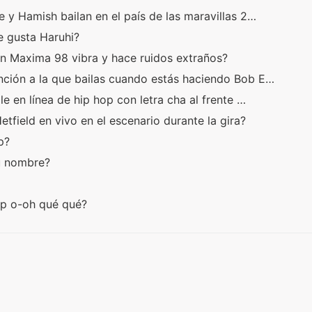
e y Hamish bailan en el país de las maravillas 2…
e gusta Haruhi?
n Maxima 98 vibra y hace ruidos extraños?
nción a la que bailas cuando estás haciendo Bob E…
ile en línea de hip hop con letra cha al frente …
tfield en vivo en el escenario durante la gira?
op?
u nombre?
ap o-oh qué qué?