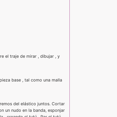
 el traje de mirar , dibujar , y
 pieza base , tal como una malla
remos del elástico juntos. Cortar
con un nudo en la banda, esponjar
 , creando el tutú . Par el tutú