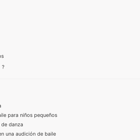
los
p ?
ra
ile para niños pequeños
o de danza
n una audición de baile