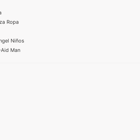
za
nza Ropa
ngel Niños
 -Aid Man