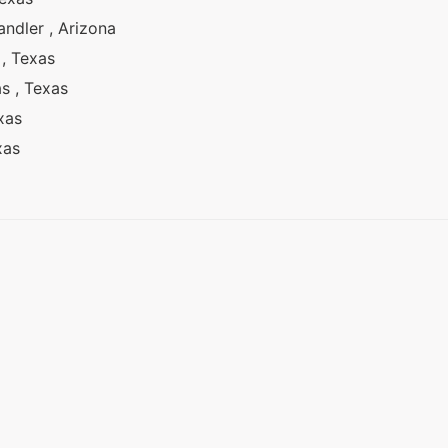
ndler , Arizona
 , Texas
as , Texas
exas
exas