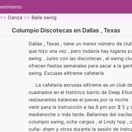
tenimiento
 >>
Danza
>>
Baile swing
Columpio Discotecas en Dallas , Texas
Dallas , Texas , tiene un menor número de club
que hizo una vez , pero todavía hay lugares p
swing . Junto con las discotecas , el swing c
ofrecen fiestas semanales para sacar a la gent
swing. Excusas eXtreme cafetería
La cafetería excusas eXtreme es un club d
cuadrados en el histórico barrio de Deep Ellum
restaurantes balancee el jueves por la noche .
venir para la instrucción a las 8 pm por $ 5 y d
medianoche o más tarde. Bailarines del oscila
columpio swing, ocho cargos , el Lindy hop , c
cuña- sham y otros durante la sesión de instr