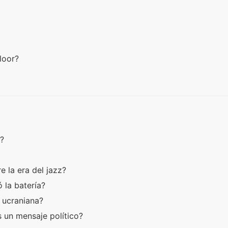
Floor?
z?
e la era del jazz?
 la batería?
a ucraniana?
s un mensaje político?