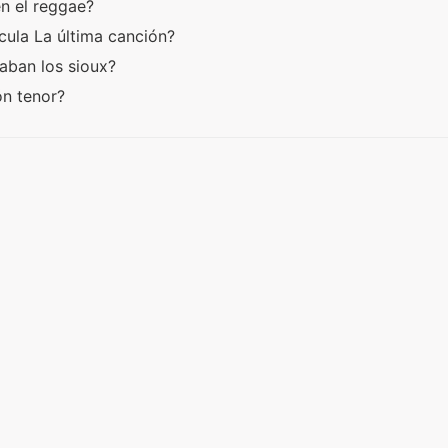
en el reggae?
ícula La última canción?
aban los sioux?
ón tenor?