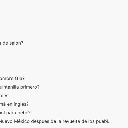
s de salón?
 nombre Gia?
uintanilla primero?
oles
má en inglés?
añol para bebé?
Nuevo México después de la revuelta de los puebl…