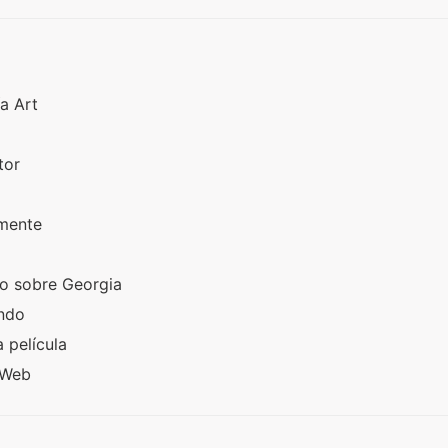
ía Art
utor
amente
e
to sobre Georgia
endo
 película
e Web