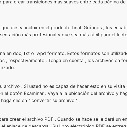
o para crear transiciones más suaves entre cada página de 
que desea incluir en el producto final. Gráficos , los enca
entación más profesional y que sea más fácil para el lecto
na en doc, txt o .wpd formato. Estos formatos son utiliz
cos , respectivamente . Tenga en cuenta , los archivos en f
anzado.
u archivo . Si usted no es capaz de hacer esto en su visi
 el botón Examinar . Vaya a la ubicación del archivo y haga
haga clic en " convertir su archivo ' .
a crear el archivo PDF . Cuando se hace se le dará un en
 el enlace de descarga . Su libro electrónico PDF se entre