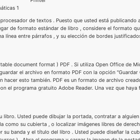
áticas 1
n procesador de textos . Puesto que usted está publicando 
lugar de formato estándar de libro , considere el formato qu
a línea entre párrafos , y su elección de bordes justificado
table document format ) PDF . Si utiliza Open Office de M
 guardar el archivo en formato PDF con la opción "Guarda
en hacer esto también. PDF es un formato de archivo crea
con el programa gratuito Adobe Reader. Una vez que haya 
 libro. Usted puede dibujar la portada, contratar a alguien 
rla como su cubierta , o localizar imágenes libres de derech
r su banda y el título del libro . Usted puede diseñar la cub
ursos ) . Abra el programa y cargar la imagen de la portada 