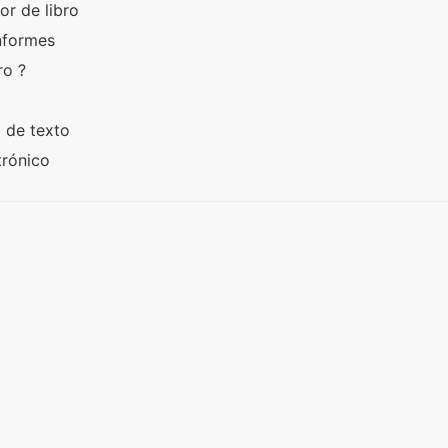
or de libro
Informes
ro ?
o de texto
trónico