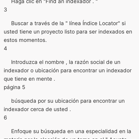
Haga clic en "Find an indexador . "
3
Buscar a través de la " línea Índice Locator" si
usted tiene un proyecto listo para ser indexados en
estos momentos.
4
Introduzca el nombre , la razón social de un
indexador o ubicación para encontrar un indexador
que tiene en mente .
página 5
búsqueda por su ubicación para encontrar un
indexador cerca de usted .
6
Enfoque su búsqueda en una especialidad en la