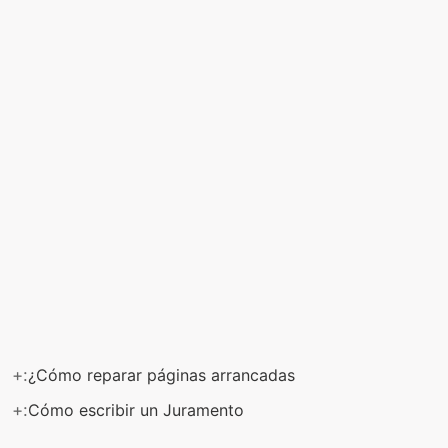
+:
¿Cómo reparar páginas arrancadas
+:
Cómo escribir un Juramento