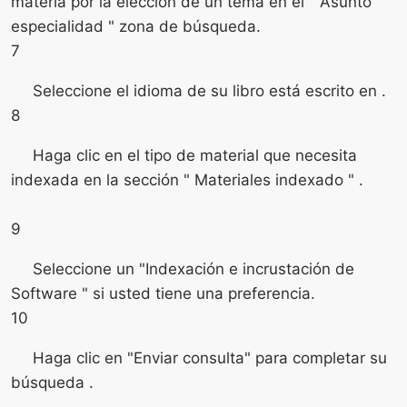
materia por la elección de un tema en el " Asunto
especialidad " zona de búsqueda.
7
Seleccione el idioma de su libro está escrito en .
8
Haga clic en el tipo de material que necesita
indexada en la sección " Materiales indexado " .
9
Seleccione un "Indexación e incrustación de
Software " si usted tiene una preferencia.
10
Haga clic en "Enviar consulta" para completar su
búsqueda .