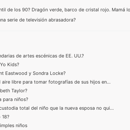
til de los 90? Dragón verde, barco de cristal rojo. Mamá l
na serie de televisión abrasadora?
ndarias de artes escénicas de EE. UU.?
 Yo Kids?
lint Eastwood y Sondra Locke?
aire libre para tomar fotografías de sus hijos en…
abeth Taylor?
la para niños?
 custodia total del niño que la nueva esposa no qui…
o 18?
simples niños