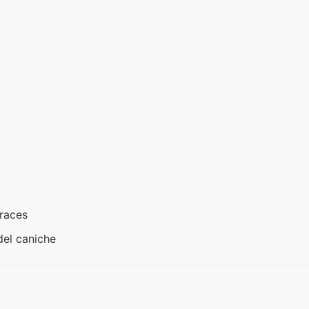
fraces
del caniche