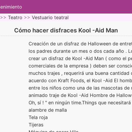
tenimiento
 >>
Teatro
>>
Vestuario teatral
Cómo hacer disfraces Kool -Aid Man
Creación de un disfraz de Halloween de entret
los padres durante un mes o dos cada año . L
crear un disfraz de Kool -Aid Man ( como el p
comerciales de la empresa ) deben ser conscie
muchos trajes , requerirá una buena cantidad 
acuerdo con Kraft Foods, el Kool -Aid El hom
entre los niños como una de las mascotas de
animado traje de Kool -Aid Hombre de Hallowee
Oh, sí ! " en ningún time.Things que necesitará
alambre de malla
Tela roja
Tijeras
Máquina de coser Hilo