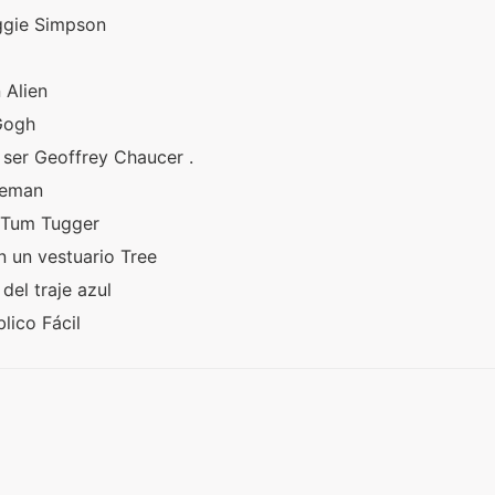
ggie Simpson
 Alien
 Gogh
 ser Geoffrey Chaucer .
bleman
n Tum Tugger
n un vestuario Tree
el traje azul
lico Fácil