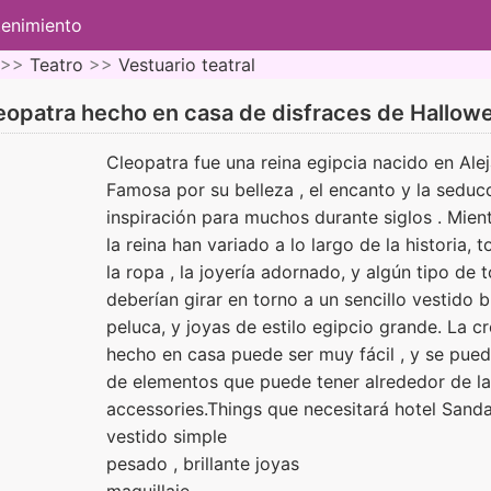
tenimiento
 >>
Teatro
>>
Vestuario teatral
eopatra hecho en casa de disfraces de Hallow
Cleopatra fue una reina egipcia nacido en Alej
Famosa por su belleza , el encanto y la seducc
inspiración para muchos durante siglos . Mien
la reina han variado a lo largo de la historia,
la ropa , la joyería adornado, y algún tipo de
deberían girar en torno a un sencillo vestido
peluca, y joyas de estilo egipcio grande. La c
hecho en casa puede ser muy fácil , y se pued
de elementos que puede tener alrededor de la
accessories.Things que necesitará hotel Sanda
vestido simple
pesado , brillante joyas
maquillaje