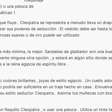
l) o una peluca de
áticas 1
 que fluye . Cleopatra se representa a menudo lleva un drap
ar sus poderes de seducción . El vestido debe ser hasta los
 rosas suaves o de oro puede ser utilizado
La más mínima, la mejor. Sandalias de gladiador son una bue
mente ninguna otra opción , y estará en algún sitio donde se
 la reina egipcia de espíritu libre .
colores brillantes , joyas de estilo egipcio . Un cuello a
 oro podría ser suficiente en un traje hecho en casa . Envue
s su estilo seductor Cleopatra . Adorna tus muñecas con bra
n flequillo Cleopatra , o usar una peluca . Utilice un tinte 