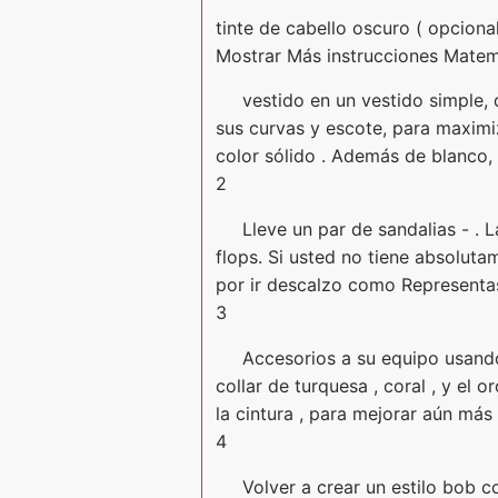
tinte de cabello oscuro ( opciona
Mostrar Más instrucciones Matem
vestido en un vestido simple,
sus curvas y escote, para maximiz
color sólido . Además de blanco,
2
Lleve un par de sandalias - . 
flops. Si usted no tiene absoluta
por ir descalzo como Representas a
3
Accesorios a su equipo usando 
collar de turquesa , coral , y el
la cintura , para mejorar aún má
4
Volver a crear un estilo bob co