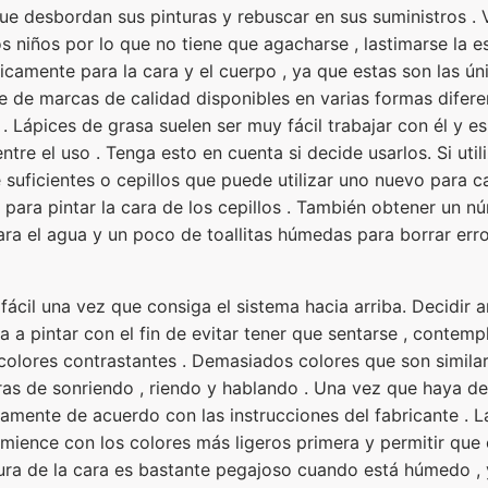
que desbordan sus pinturas y rebuscar en sus suministros . 
los niños por lo que no tiene que agacharse , lastimarse la 
icamente para la cara y el cuerpo , ya que estas son las ún
rie de marcas de calidad disponibles en varias formas difere
a . Lápices de grasa suelen ser muy fácil trabajar con él y
entre el uso . Tenga esto en cuenta si decide usarlos. Si util
 suficientes o cepillos que puede utilizar uno nuevo para 
 para pintar la cara de los cepillos . También obtener un 
ara el agua y un poco de toallitas húmedas para borrar erro
 fácil una vez que consiga el sistema hacia arriba. Decidi
a a pintar con el fin de evitar tener que sentarse , contempl
colores contrastantes . Demasiados colores que son similare
as de sonriendo , riendo y hablando . Una vez que haya de
geramente de acuerdo con las instrucciones del fabricante . 
omience con los colores más ligeros primera y permitir qu
ra de la cara es bastante pegajoso cuando está húmedo , 