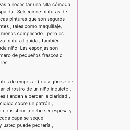
Vas a necesitar una silla cómoda
espalda . Seleccione pinturas de
icas pinturas que son seguros
ntes , tales como maquillaje,
 es menos complicado , pero es
iza pintura líquida , también
cada niño. Las esponjas son
número de pequeños frascos o
res.
r antes de empezar (o asegúrese de
ar el rostro de un niño inquieto .
s tienden a perder la claridad ,
cidido sobre un patrón ,
La consistencia debe ser espesa y
e cada capa se seque
y usted puede pedrería ,