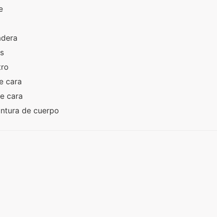
te
a
adera
es
stro
de cara
de cara
intura de cuerpo