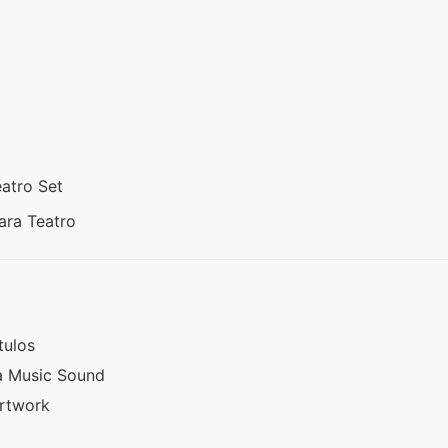
eatro Set
ara Teatro
tulos
a Music Sound
Artwork
o