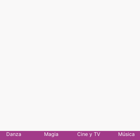
Danza
Magia
Cine y TV
Música