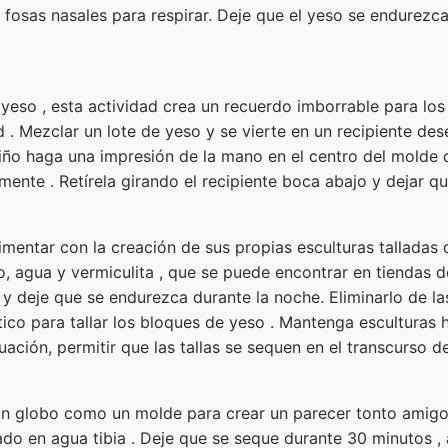
 fosas nasales para respirar. Deje que el yeso se endurezc
 yeso , esta actividad crea un recuerdo imborrable para los
. Mezclar un lote de yeso y se vierte en un recipiente de
niño haga una impresión de la mano en el centro del molde 
nte . Retírela girando el recipiente boca abajo y dejar que
mentar con la creación de sus propias esculturas talladas c
 agua y vermiculita , que se puede encontrar en tiendas de 
y deje que se endurezca durante la noche. Eliminarlo de la
tico para tallar los bloques de yeso . Mantenga esculturas
uación, permitir que las tallas se sequen en el transcurso de
 un globo como un molde para crear un parecer tonto amigo d
ado en agua tibia . Deje que se seque durante 30 minutos ,