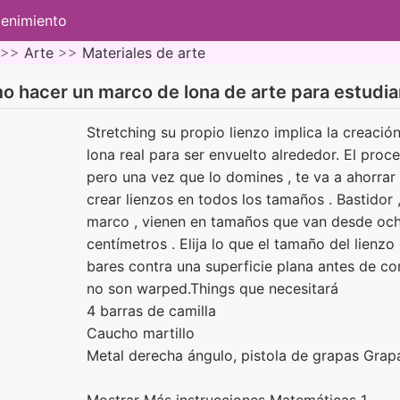
tenimiento
 >>
Arte
>>
Materiales de arte
 hacer un marco de lona de arte para estudi
Stretching su propio lienzo implica la creació
lona real para ser envuelto alrededor. El proc
pero una vez que lo domines , te va a ahorrar 
crear lienzos en todos los tamaños . Bastidor ,
marco , vienen en tamaños que van desde och
centímetros . Elija lo que el tamaño del lien
bares contra una superficie plana antes de c
no son warped.Things que necesitará
4 barras de camilla
Caucho martillo
Metal derecha ángulo, pistola de grapas Grap
Mostrar Más instrucciones Matemáticas 1