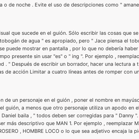
a o de noche . Evite el uso de descripciones como " amanece
isual que sucede en el guión. Sólo escribir las cosas que se
l tobogán de agua " es apropiado, pero " Jace piensa el to
se puede mostrar en pantalla , por lo que no debería haber 
mpo presente sin usar "es" o " ing ". Por ejemplo , reemplac
d . " Después de escribir un borrador, hacer una lectura a t
neas de acción Limitar a cuatro líneas antes de romper con u
n de un personaje en el guión , poner el nombre en mayúscu
 el guión, a menos que otro personaje utiliza un apodo en e
 Daniel baila , " todos deben ser corregidas para " Danny ".
 ser más descriptivo que MAN 1. Por ejemplo , reemplazar
RO , HOMBRE LOCO o lo que sea adjetivo encaja la pi