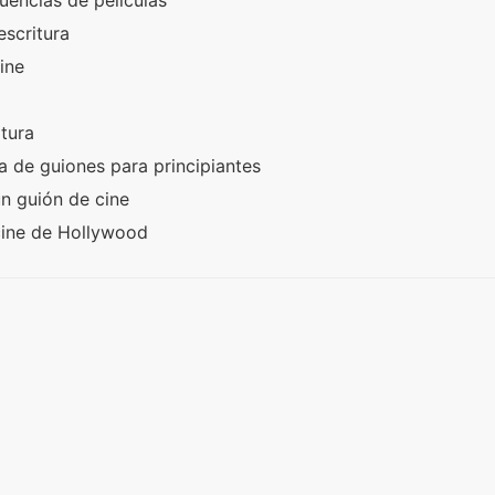
cuencias de películas
escritura
line
itura
ra de guiones para principiantes
n guión de cine
cine de Hollywood