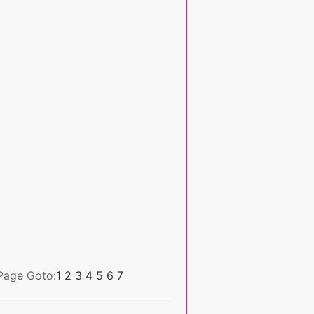
Page Goto:
1
2
3
4
5
6
7