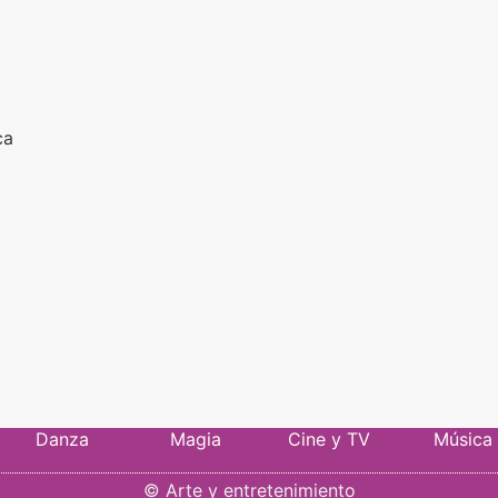
ca
Danza
Magia
Cine y TV
Música
©
Arte y entretenimiento