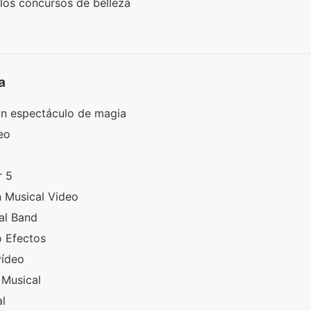
 los concursos de belleza
a
 un espectáculo de magia
deo
r 5
 Musical Video
al Band
o Efectos
vídeo
 Musical
al