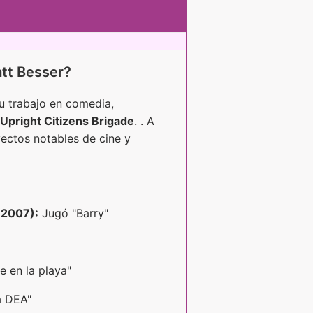
att Besser?
u trabajo en comedia,
Upright Citizens Brigade
. . A
ectos notables de cine y
(2007):
Jugó "Barry"
 en la playa"
a DEA"