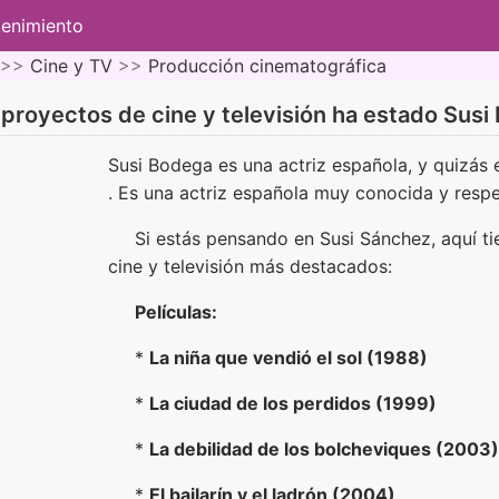
tenimiento
 >>
Cine y TV
>>
Producción cinematográfica
proyectos de cine y televisión ha estado Sus
Susi Bodega es una actriz española, y quizás
. Es una actriz española muy conocida y resp
Si estás pensando en Susi Sánchez, aquí t
cine y televisión más destacados:
Películas:
*
La niña que vendió el sol (1988)
*
La ciudad de los perdidos (1999)
*
La debilidad de los bolcheviques (2003)
*
El bailarín y el ladrón (2004)