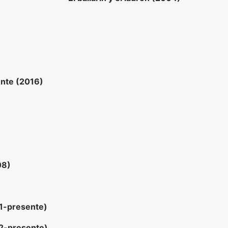
ente (2016)
08)
1-presente)
2-presente)