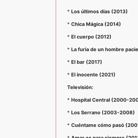
*
Los últimos días (2013)
*
Chica Mágica (2014)
*
El cuerpo (2012)
*
La furia de un hombre paci
*
El bar (2017)
*
El inocente (2021)
Televisión:
*
Hospital Central (2000-20
*
Los Serrano (2003-2008)
*
Cuéntame cómo pasó (200
*
Amar es para siempre (201