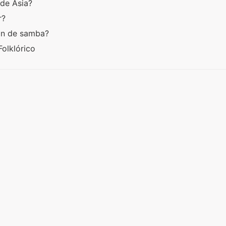
 de Asia?
er?
ión de samba?
Folklórico