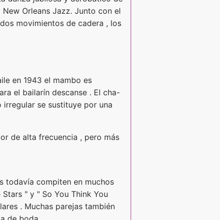
 New Orleans Jazz. Junto con el
ados movimientos de cadera , los
aile en 1943 el mambo es
a el bailarín descanse . El cha-
irregular se sustituye por una
dor de alta frecuencia , pero más
nes todavía compiten en muchos
 Stars " y " So You Think You
lares . Muchas parejas también
a de boda .