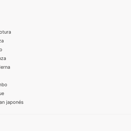
a
rotura
nza
so
anza
derna
ambo
gue
fan japonés