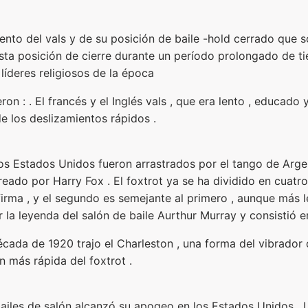
iento del vals y de su posición de baile -hold cerrado que
esta posición de cierre durante un período prolongado de 
líderes religiosos de la época
on : . El francés y el Inglés vals , que era lento , educado 
e los deslizamientos rápidos .
los Estados Unidos fueron arrastrados por el tango de Argen
reado por Harry Fox . El foxtrot ya se ha dividido en cuatro
irma , y el segundo es semejante al primero , aunque más l
 la leyenda del salón de baile Aurthur Murray y consistió en
cada de 1920 trajo el Charleston , una forma del vibrador d
n más rápida del foxtrot .
 bailes de salón alcanzó su apogeo en los Estados Unidos . 