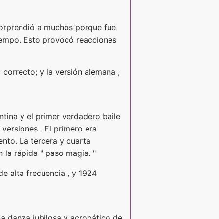
 sorprendió a muchos porque fue
tiempo. Esto provocó reacciones
y correcto; y la versión alemana ,
tina y el primer verdadero baile
 versiones . El primero era
ento. La tercera y cuarta
 la rápida " paso magia. "
e alta frecuencia , y 1924
La danza jubilosa y acrobático de