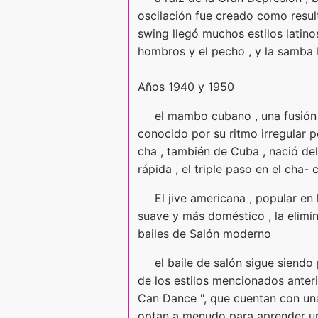
oscilación fue creado como resu
swing llegó muchos estilos latin
hombros y el pecho , y la samba b
Años 1940 y 1950
el mambo cubano , una fusión 
conocido por su ritmo irregular 
cha , también de Cuba , nació de
rápida , el triple paso en el cha- c
El jive americana , popular en
suave y más doméstico , la elimi
bailes de Salón moderno
el baile de salón sigue siend
de los estilos mencionados anter
Can Dance ", que cuentan con una
optan a menudo para aprender un