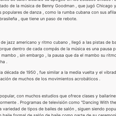
ltado de la música de Benny Goodman , que jugó Chicago y
os populares de danza , como la rumba cubana con sus afil
rasileña , que tiene un paso de rebote.
de jazz americano y ritmo cubano , llegó a las pistas de b
porque dentro de cada compás de la música es una pausa par
l mambo , sin embargo , la pausa que da el mambo su ritmo 
ha .
 la década de 1950 , fue similar a la media vuelta y el vibra
nación de muchos de los movimientos acrobáticos .
o popular, con muchos estudios que ofrece clases y bailari
iormente . Programas de televisión como "Dancing With the
 variedad de tipos de bailes de salón , siguen siendo popu
 baile formal de salón de baile como parte de su ceremoni