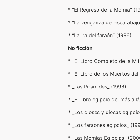
* "El Regreso de la Momia" (1
* "La venganza del escarabajo
* “La ira del faraón” (1996)
No ficción
* _El Libro Completo de la Mit
* _El Libro de los Muertos del
* _Las Pirámides_ (1996)
* _El libro egipcio del más all
* _Los dioses y diosas egipcio
* _Los faraones egipcios_ (19
* _Las Momias Egipcias_ (200