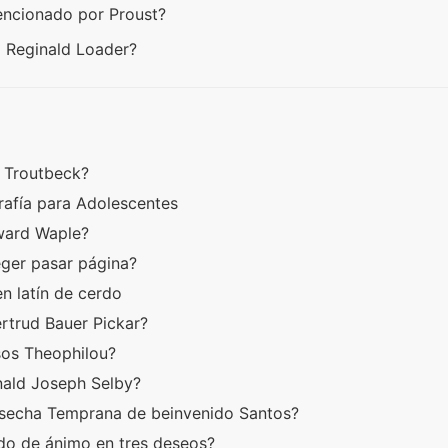
mencionado por Proust?
am Reginald Loader?
E Troutbeck?
rafía para Adolescentes
dward Waple?
eger pasar página?
en latín de cerdo
ertrud Bauer Pickar?
asos Theophilou?
onald Joseph Selby?
osecha Temprana de beinvenido Santos?
ado de ánimo en tres deseos?