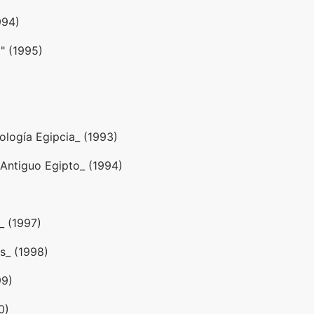
994)
" (1995)
ología Egipcia_ (1993)
 Antiguo Egipto_ (1994)
á_ (1997)
s_ (1998)
99)
0)