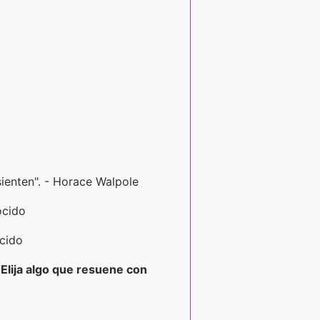
sienten". - Horace Walpole
ocido
ocido
 Elija algo que resuene con