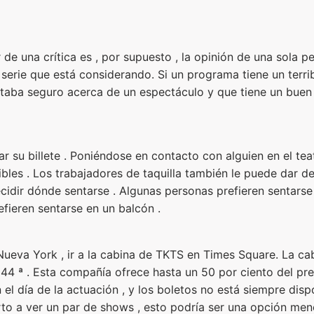
 de una crítica es , por supuesto , la opinión de una sola 
serie que está considerando. Si un programa tiene un terri
estaba seguro acerca de un espectáculo y que tiene un buen
var su billete . Poniéndose en contacto con alguien en el te
bles . Los trabajadores de taquilla también le puede dar de
ecidir dónde sentarse . Algunas personas prefieren sentarse
efieren sentarse en un balcón .
Nueva York , ir a la cabina de TKTS en Times Square. La cab
y 44 ª . Esta compañía ofrece hasta un 50 por ciento del pre
l día de la actuación , y los boletos no está siempre disp
erto a ver un par de shows , esto podría ser una opción me