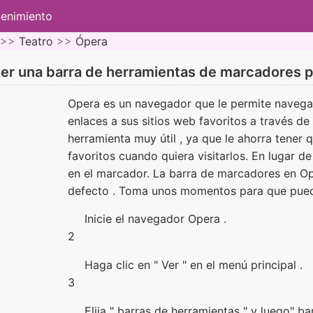
tenimiento
 >>
Teatro
>>
Ópera
r una barra de herramientas de marcadores 
Opera es un navegador que le permite navegar
enlaces a sus sitios web favoritos a través d
herramienta muy útil , ya que le ahorra tener q
favoritos cuando quiera visitarlos. En lugar de 
en el marcador. La barra de marcadores en O
defecto . Toma unos momentos para que pued
Inicie el navegador Opera .
2
Haga clic en " Ver " en el menú principal .
3
Elija " barras de herramientas " y luego" ba