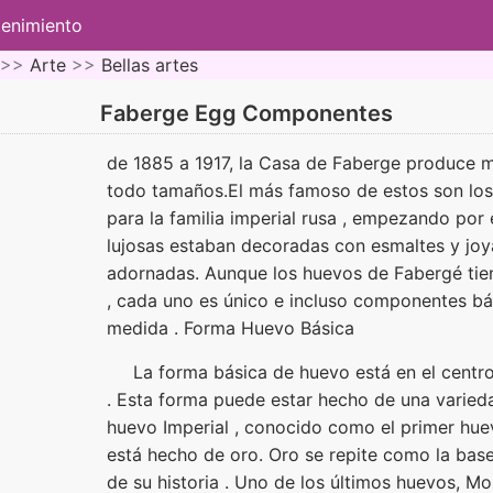
tenimiento
 >>
Arte
>>
Bellas artes
Faberge Egg Componentes
de 1885 a 1917, la Casa de Faberge produce 
todo tamaños.El más famoso de estos son lo
para la familia imperial rusa , empezando por e
lujosas estaban decoradas con esmaltes y jo
adornadas. Aunque los huevos de Fabergé ti
, cada uno es único e incluso componentes bá
medida . Forma Huevo Básica
La forma básica de huevo está en el centr
. Esta forma puede estar hecho de una varieda
huevo Imperial , conocido como el primer huev
está hecho de oro. Oro se repite como la bas
de su historia . Uno de los últimos huevos, Mo