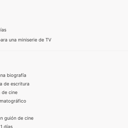
días
para una miniserie de TV
na biografía
a de escritura
n de cine
ematográfico
n guión de cine
21 días