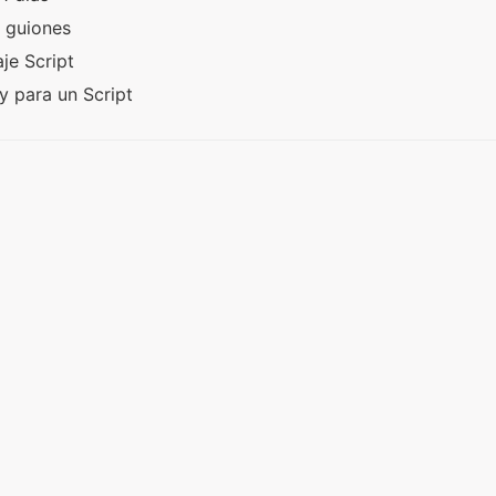
e guiones
aje Script
y para un Script