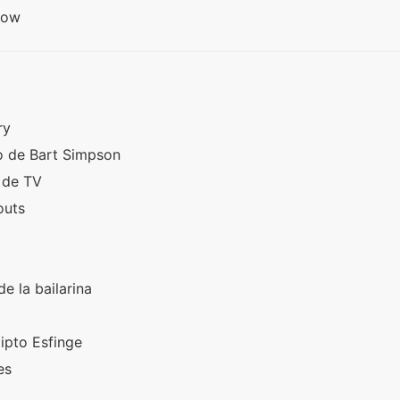
Show
ry
o de Bart Simpson
a de TV
outs
e la bailarina
y
ipto Esfinge
les