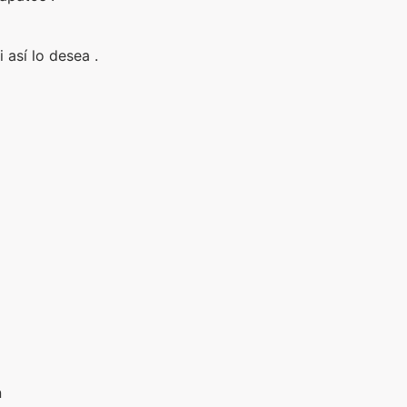
i así lo desea .
n