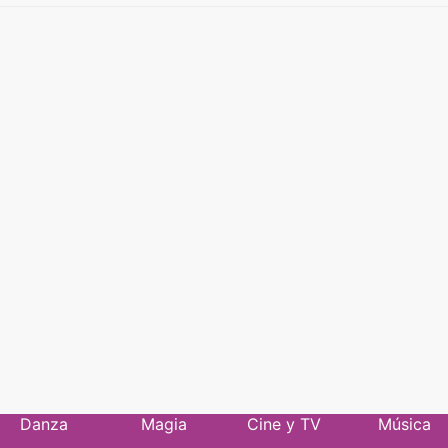
Danza
Magia
Cine y TV
Música