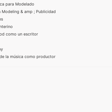
ica para Modelado
n Modeling & amp ; Publicidad
res
interino
ood como un escritor
way
a de la música como productor