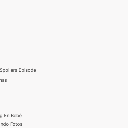
Spoilers Episode
anas
ng En Bebé
ando Fotos