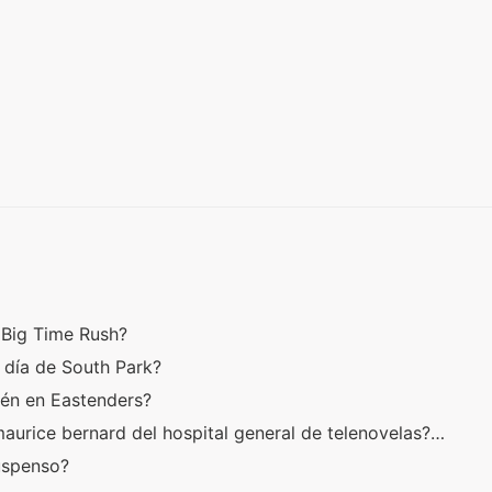
?
o Big Time Rush?
r día de South Park?
ién en Eastenders?
aurice bernard del hospital general de telenovelas?…
suspenso?