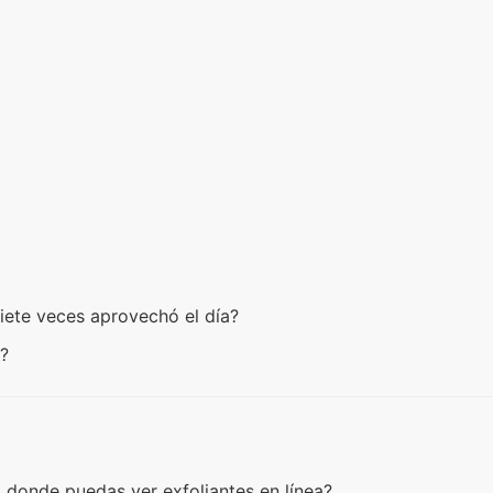
siete veces aprovechó el día?
e?
al donde puedas ver exfoliantes en línea?