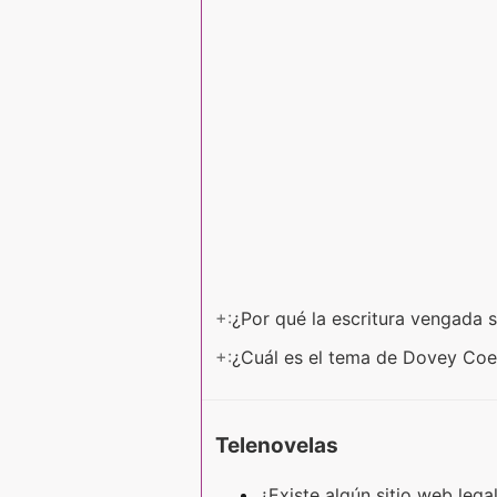
+:
¿Por qué la escritura vengada 
+:
¿Cuál es el tema de Dovey Co
Telenovelas
¿Existe algún sitio web leg