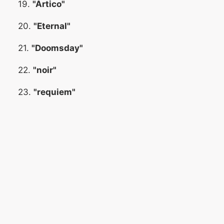
19.
"Ártico"
20.
"Eternal"
21.
"Doomsday"
22.
"noir"
23.
"requiem"