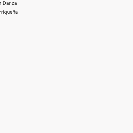
n Danza
orriqueña