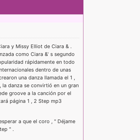
iara y Missy Elliot de Ciara & .
 lanzada como Ciara &' s segundo
opularidad rápidamente en todo
internacionales dentro de unas
crearon una danza llamada el 1 ,
, la danza se convirtió en un gran
ede groove a la canción por el
tará página 1 , 2 Step mp3
 esperar a que el coro , " Déjame
tep " .