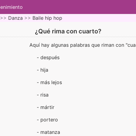
tenimiento
 >>
Danza
>>
Baile hip hop
¿Qué rima con cuarto?
Aquí hay algunas palabras que riman con "cua
- después
- hija
- más lejos
- risa
- mártir
- portero
- matanza