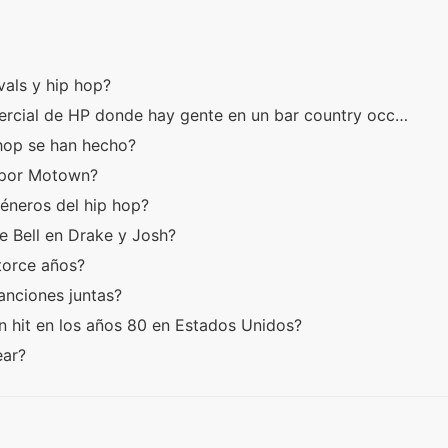
 vals y hip hop?
mercial de HP donde hay gente en un bar country occ…
 hop se han hecho?
r por Motown?
géneros del hip hop?
e Bell en Drake y Josh?
atorce años?
canciones juntas?
n hit en los años 80 en Estados Unidos?
ear?