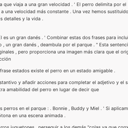
que viaja a una gran velocidad . ' El perro delimita por el
 una velocidad más constante . Una vez hemos sustituido 
s detalles y la vida .
Él es un gran danés . ' Combinar estas dos frases para inclu
ro , un gran danés , deambula por el parque . " Esta sentenc
ginales , pero proporciona una imagen más clara que el orig
cción
a frase estados existe el perro en un estado amigable .
stantivo y añadir acciones para completar el adjetivo y el s
tra amabilidad del perro en lugar de decir que
s perros en el parque : . Bonnie , Buddy y Miel . ' Si aplic
tona en una escena animada .
orros juguetones , perseguir a los demás "colas ya que corr