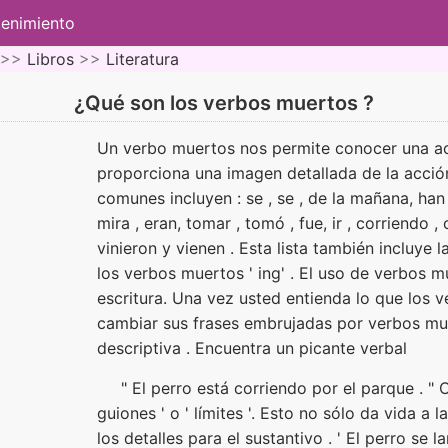
tenimiento
 >>
Libros
>>
Literatura
¿Qué son los verbos muertos ?
Un verbo muertos nos permite conocer una acc
proporciona una imagen detallada de la acció
comunes incluyen : se , se , de la mañana, han , 
mira , eran, tomar , tomó , fue, ir , corriendo , 
vinieron y vienen . Esta lista también incluye 
los verbos muertos ' ing' . El uso de verbos m
escritura. Una vez usted entienda lo que los 
cambiar sus frases embrujadas por verbos muer
descriptiva . Encuentra un picante verbal
" El perro está corriendo por el parque . " 
guiones ' o ' límites '. Esto no sólo da vida a 
los detalles para el sustantivo . ' El perro se l