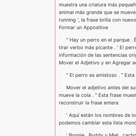
muestra una criatura más pequeña 
animal más grande que se mueve a
running ', la frase brilla con nuevo
Formar un Appositive
" Hay un perro en el parque . 
tirar verbo más picante . ' El per
información de las sentencias ori
Mover el Adjetivo y en Agregar a
" El perro es amistoso . " Est
Mover el adjetivo antes del su
mueve la cola . " Esta frase mues
reconstruir la frase entera
' Aquí están los nombres de lo
podemos cambiar esta lista monó
' Bonnie , Buddy y Miel , cach