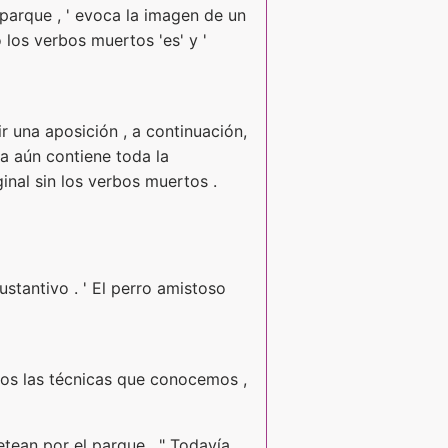
 parque , ' evoca la imagen de un
los verbos muertos 'es' y '
ir una aposición , a continuación,
ia aún contiene toda la
inal sin los verbos muertos .
ustantivo . ' El perro amistoso
amos las técnicas que conocemos ,
etean por el parque . " Todavía