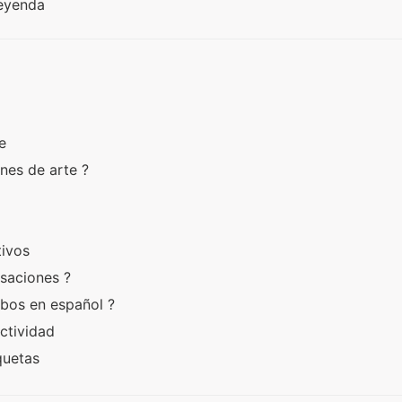
Leyenda
te
ones de arte ?
tivos
rsaciones ?
rbos en español ?
actividad
iquetas