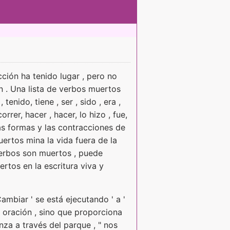
ión ha tenido lugar , pero no
n . Una lista de verbos muertos
tenido, tiene , ser , sido , era ,
correr, hacer , hacer, lo hizo , fue,
las formas y las contracciones de
uertos mina la vida fuera de la
verbos son muertos , puede
tos en la escritura viva y
Cambiar ' se está ejecutando ' a '
la oración , sino que proporciona
anza a través del parque , " nos