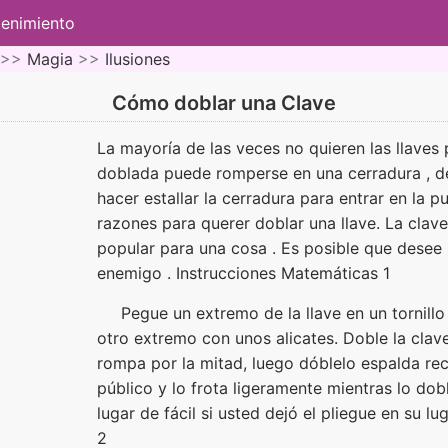
tenimiento
 >>
Magia
>>
Ilusiones
Cómo doblar una Clave
La mayoría de las veces no quieren las llaves 
doblada puede romperse en una cerradura , de
hacer estallar la cerradura para entrar en la 
razones para querer doblar una llave. La clav
popular para una cosa . Es posible que desee 
enemigo . Instrucciones Matemáticas 1
Pegue un extremo de la llave en un tornill
otro extremo con unos alicates. Doble la cla
rompa por la mitad, luego dóblelo espalda rect
público y lo frota ligeramente mientras lo dobl
lugar de fácil si usted dejó el pliegue en su lug
2