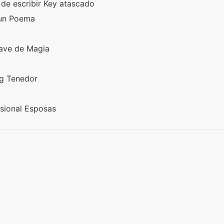
de escribir Key atascado
 un Poema
lave de Magia
ng Tenedor
esional Esposas