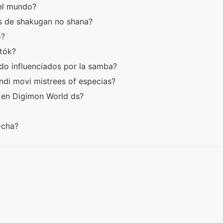
del mundo?
lés de shakugan no shana?
o?
rtók?
ido influenciados por la samba?
indi movi mistrees of especias?
s en Digimon World ds?
a-cha?