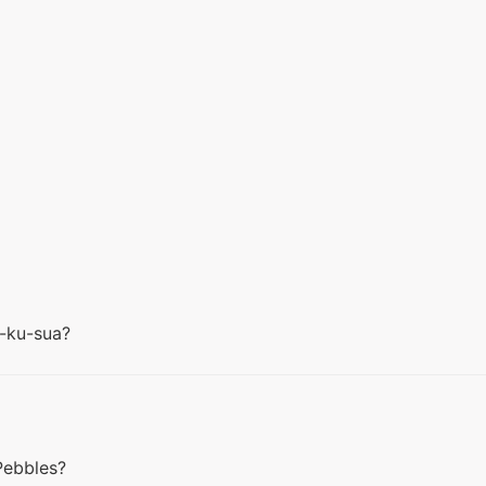
ua-ku-sua?
 Pebbles?